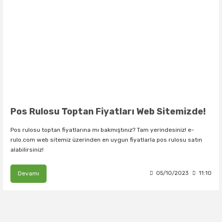
QUATRONI
RULOSU
PROFİLO P
RONGTA Y
VERA DEL
RULOSU
XPRINTER
RULOSU
VERIFONE
ZYWELL Y
Pos Rulosu Toptan Fiyatları Web Sitemizde!
Pos rulosu toptan fiyatlarına mı bakmıştınız? Tam yerindesiniz! e-
rulo.com web sitemiz üzerinden en uygun fiyatlarla pos rulosu satın
alabilirsiniz!
Devamı
05/10/2023
11:10