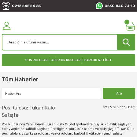
0212 545 54 85
0530 840 74 10
POS ROLOLARI
ADİSYON RULOLARI
BARKOD & ETİKET
Tüm Haberler
Pos Rulosu: Tukan Rulo
29-09-2023 13:58:02
Satışta!
Pos Rulosunda Yeni Dönem! Tukan Rulo Müjde! İşletmelere büyük kolaylık sağlayan,
kolay açılır, en kaliteli kağıttan ürettiğimiz, pürüssüz sarımlı ve bitiş çizgili Tukan Rulo
pos ruloları, yazarkasa ruloları, yazıcı ruloları, barkod & etiketleri şimdi satışta.