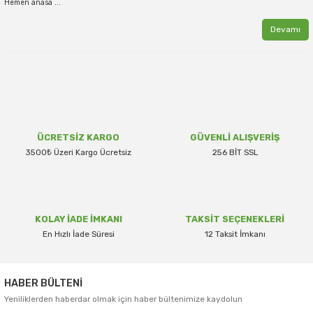
Hemen anasa ...
Devamı
ÜCRETSİZ KARGO
GÜVENLİ ALIŞVERİŞ
3500₺ Üzeri Kargo Ücretsiz
256 BİT SSL
KOLAY İADE İMKANI
TAKSİT SEÇENEKLERİ
En Hızlı İade Süresi
12 Taksit İmkanı
HABER BÜLTENİ
Yeniliklerden haberdar olmak için haber bültenimize kaydolun