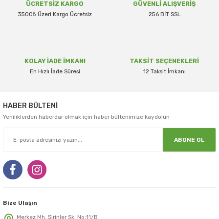
Ürün açıklamasında eksik bilgiler bulunuyor.
ÜCRETSİZ KARGO
GÜVENLİ ALIŞVERİŞ
3500₺ Üzeri Kargo Ücretsiz
Ürün bilgilerinde hatalar bulunuyor.
256 BİT SSL
Ürün fiyatı diğer sitelerden daha pahalı.
Bu ürüne benzer farklı alternatifler olmalı.
KOLAY İADE İMKANI
TAKSİT SEÇENEKLERİ
En Hızlı İade Süresi
12 Taksit İmkanı
HABER BÜLTENİ
Gönder
Yeniliklerden haberdar olmak için haber bültenimize kaydolun
ABONE OL
Bize Ulaşın
Merkez Mh. Şirinler Sk. No:11/B