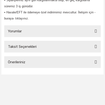
• Siparişleriniz aynı gün kargolanmakta olup, en geç kargolama
süremiz 3 iş günüdür.
• Havale/EFT ile ödemeye özel indirimimiz mevcuttur.
İletişim için -
buraya- tıklayınız.
Yorumlar
Taksit Seçenekleri
Bu ürüne ilk yorumu siz yapın!
Önerileriniz
Yorum Yaz
Bu ürünün fiyat bilgisi, resim, ürün açıklamalarında ve diğer
konularda yetersiz gördüğünüz noktaları öneri formunu kullanarak
tarafımıza iletebilirsiniz.
Görüş ve önerileriniz için teşekkür ederiz.
Ürün resmi kalitesiz, bozuk veya görüntülenemiyor.