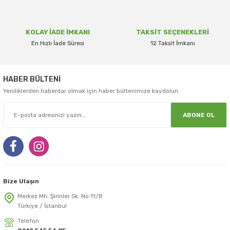
KOLAY İADE İMKANI
TAKSİT SEÇENEKLERİ
En Hızlı İade Süresi
12 Taksit İmkanı
80x50 TERMAL RULO
Gönder
HABER BÜLTENİ
31,38 TL + KDV
Yeniliklerden haberdar olmak için haber bültenimize kaydolun
ABONE OL
Sepete Ekle
Bize Ulaşın
Merkez Mh. Şirinler Sk. No:11/B
Türkiye / İstanbul
Telefon