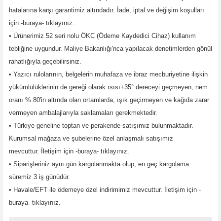
hatalarına karşı garantimiz altındadır. İade, iptal ve değişim koşulları
için -buraya- tıklayınız.
• Ürünerimiz 52 seri nolu ÖKC (Ödeme Kaydedici Cihaz) kullanım
tebliğine uygundur. Maliye Bakanlığı'nca yapılacak denetimlerden gönül
rahatlığıyla geçebilirsiniz.
• Yazıcı rulolarının, belgelerin muhafaza ve ibraz mecburiyetine ilişkin
yükümlülüklerinin de gereği olarak ısısı+35° dereceyi geçmeyen, nem
oranı % 80'in altında olan ortamlarda, ışık geçirmeyen ve kağıda zarar
vermeyen ambalajlarıyla saklamaları gerekmektedir.
• Türkiye geneline toptan ve perakende satışımız bulunmaktadır.
Kurumsal mağaza ve şubelerine özel anlaşmalı satışımız
mevcuttur.
İletişim için -buraya- tıklayınız.
• Siparişleriniz aynı gün kargolanmakta olup, en geç kargolama
süremiz 3 iş günüdür.
• Havale/EFT ile ödemeye özel indirimimiz mevcuttur.
İletişim için -
buraya- tıklayınız.