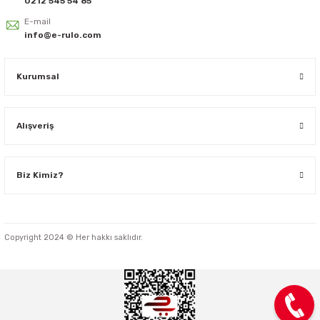
0212 545 54 85
E-mail
info@e-rulo.com
Kurumsal
80x60 Yazıcı Rulosu - Termal Rulo ÇOK AL AZ ÖDE
Alışveriş
Biz Kimiz?
36,65 TL + KDV
Copyright 2024 © Her hakkı saklıdır.
Sepete Ekle